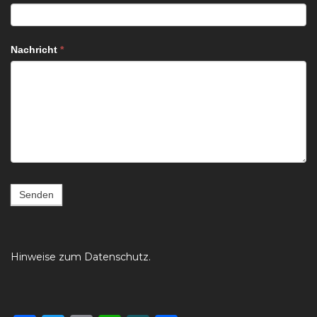
bist,
lasse
dieses
Nachricht
*
Feld
leer.
Senden
Hinweise zum
Datenschutz
.